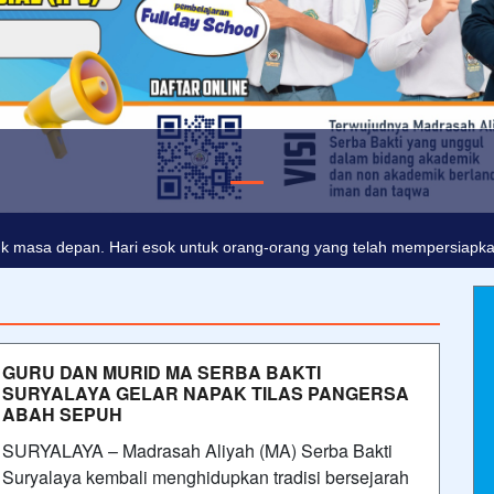
adalah buta. Dan ilmu pengetahuan tanpa agama adalah lumpuh.
Ano
k masa depan. Hari esok untuk orang-orang yang telah mempersiapkan 
GURU DAN MURID MA SERBA BAKTI
SURYALAYA GELAR NAPAK TILAS PANGERSA
ABAH SEPUH
SURYALAYA – Madrasah Aliyah (MA) Serba Bakti
Suryalaya kembali menghidupkan tradisi bersejarah