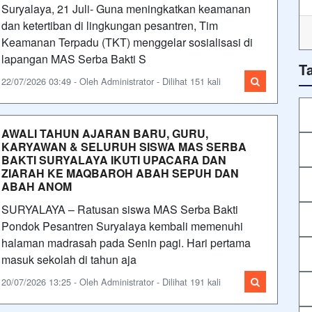
Suryalaya, 21 Juli- Guna meningkatkan keamanan
dan ketertiban di lingkungan pesantren, Tim
Keamanan Terpadu (TKT) menggelar sosialisasi di
lapangan MAS Serba Bakti S
T
22/07/2026 03:49 - Oleh Administrator - Dilihat 151 kali
AWALI TAHUN AJARAN BARU, GURU,
KARYAWAN & SELURUH SISWA MAS SERBA
BAKTI SURYALAYA IKUTI UPACARA DAN
ZIARAH KE MAQBAROH ABAH SEPUH DAN
ABAH ANOM
SURYALAYA – Ratusan siswa MAS Serba Bakti
Pondok Pesantren Suryalaya kembali memenuhi
halaman madrasah pada Senin pagi. Hari pertama
masuk sekolah di tahun aja
20/07/2026 13:25 - Oleh Administrator - Dilihat 191 kali