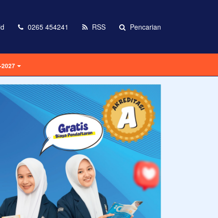
id
0265 454241
RSS
Pencarian
-2027