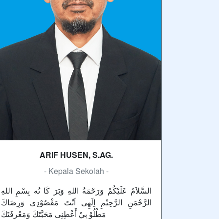
ARIF HUSEN, S.AG.
- Kepala Sekolah -
السَّلاَمُ عَلَيْكُمْ وَرَحْمَةُ اللهِ وَبَرَ كَا تُه بِسْمِ اللهِ
الرَّحْمَنِ الرَّحِيْمِ اِلَهِى اَنْتَ مَقْصُوْدِى وَرِضَاكَ
مَطْلُوْ بِيْ أَعْطِنِى مَحَبَّتَكَ وَمَعْرِفَتَكَ