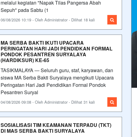
melalui kegiatan "Napak Tilas Pangersa Abah
Sepuh" pada Sabtu (1
06/08/2026 10:19 - Oleh Administrator - Dilihat 18 kali
MA SERBA BAKTI IKUTI UPACARA
PERINGATAN HARI JADI PENDIDKAN FORMAL
PONDOK PESANTREN SURYALAYA
(HARDIKSUR) KE-65
TASIKMALAYA — Seluruh guru, staf, karyawan, dan
siswa MA Serba Bakti Suryalaya mengikuti Upacara
Peringatan Hari Jadi Pendidikan Formal Pondok
Pesantren Suryal
04/08/2026 09:08 - Oleh Administrator - Dilihat 31 kali
SOSIALISASI TIM KEAMANAN TERPADU (TKT)
DI MAS SERBA BAKTI SURYALAYA